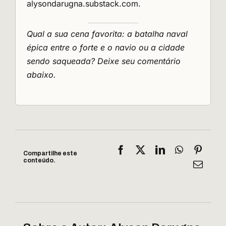
alysondarugna.substack.com
.
Qual a sua cena favorita: a batalha naval
épica entre o forte e o navio ou a cidade
sendo saqueada? Deixe seu comentário
abaixo.
Facebook
X
LinkedIn
WhatsApp
Pinter
Compartilhe este
conteúdo.
E-
mail