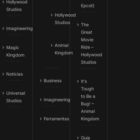
Hollywood
Epcot)
Studios
Hollywood
Studios
The
Imagineering
Great
Movie
Animal
Ride –
Magic
Kingdom
Hollywood
Kingdom
Studios
Notícias
Business
It’s
Tough
Universal
to Be a
Imagineering
Studios
Bug! –
Animal
Ferramentas
Kingdom
Guia