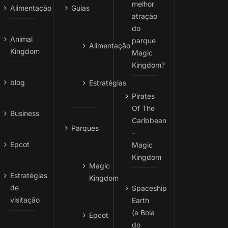
melhor
Alimentação
Guias
atração
do
Animal
parque
Alimentação
Kingdom
Magic
Kingdom?
blog
Estratégias
Pirates
Of The
Business
Caribbean
Parques
–
Epcot
Magic
Kingdom
Magic
Estratégias
Kingdom
de
Spaceship
visitação
Earth
(a Bola
Epcot
do