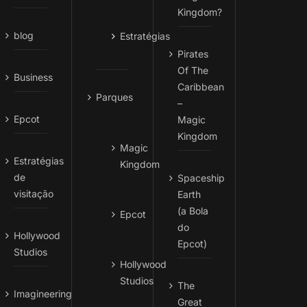
Kingdom?
blog
Estratégias
Pirates
Of The
Business
Caribbean
Parques
–
Epcot
Magic
Kingdom
Magic
Estratégias
Kingdom
de
Spaceship
visitação
Earth
(a Bola
Epcot
do
Hollywood
Epcot)
Studios
Hollywood
Studios
The
Imagineering
Great