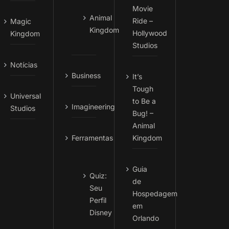
Movie
Animal
Ride –
Magic
Kingdom
Hollywood
Kingdom
Studios
Notícias
Business
It’s
Tough
Universal
to Be a
Imagineering
Studios
Bug! –
Animal
Ferramentas
Kingdom
Guia
Quiz:
de
Seu
Hospedagem
Perfil
em
Disney
Orlando