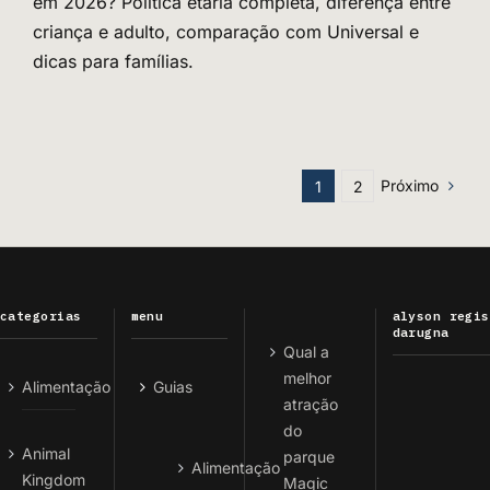
em 2026? Política etária completa, diferença entre
criança e adulto, comparação com Universal e
dicas para famílias.
Próximo
1
2
categorias
menu
alyson regis
darugna
Qual a
melhor
Alimentação
Guias
atração
do
Animal
parque
Alimentação
Kingdom
Magic