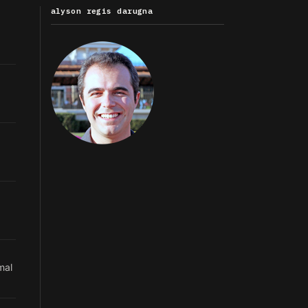
alyson regis darugna
mal