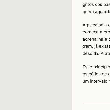
gritos dos pa
quem aguard
A psicologia 
começa a pro
adrenalina e 
trem, já exis
descida. A at
Esse princíp
os pátios de 
um intervalo 