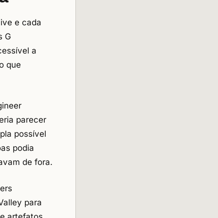
live e cada
s G
cessível a
co que
gineer
eria parecer
pla possível
oas podia
avam de fora.
eers
alley para
 e artefatos