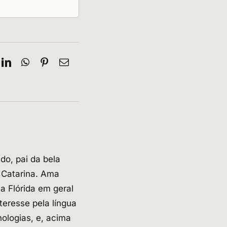
ok
LinkedIn
WhatsApp
Pinterest
E-
mail
o, pai da bela
a Catarina. Ama
la Flórida em geral
teresse pela língua
ologias, e, acima