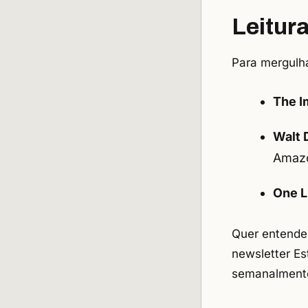
Leitu
Para mergulha
The I
Walt 
Amaz
One L
Quer entende
newsletter
Es
semanalment