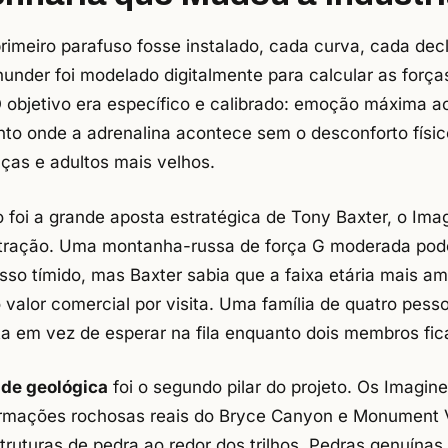
rimeiro parafuso fosse instalado, cada curva, cada dec
hunder foi modelado digitalmente para calcular as força
O objetivo era específico e calibrado: emoção máxima a
onto onde a adrenalina acontece sem o desconforto físi
anças e adultos mais velhos.
io foi a grande aposta estratégica de Tony Baxter, o Ima
 atração. Uma montanha-russa de força G moderada pod
o tímido, mas Baxter sabia que a faixa etária mais am
o valor comercial por visita. Uma família de quatro pess
a em vez de esperar na fila enquanto dois membros fic
ade geológica
foi o segundo pilar do projeto. Os Imagin
rmações rochosas reais do Bryce Canyon e Monument V
struturas de pedra ao redor dos trilhos. Pedras genuínas