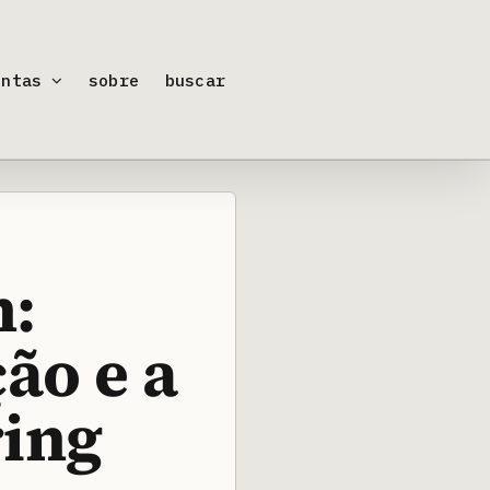
entas
sobre
buscar
n:
ão e a
ring