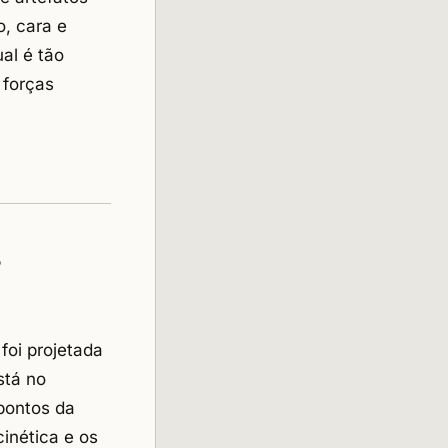
, cara e
al é tão
 forças
a
foi projetada
stá no
 pontos da
inética e os