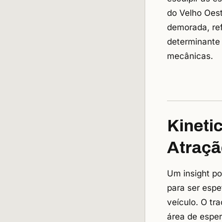
do Velho Oest
demorada, ref
determinante 
mecânicas.
Kineti
Atraçã
Um insight po
para ser espe
veículo. O tr
área de esper