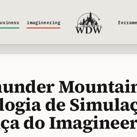
usiness
imagineering
ferram
hunder Mountai
logia de Simulaç
ça do Imaginee