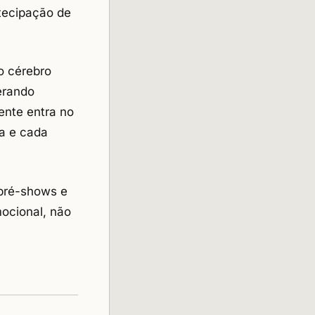
tecipação de
 o cérebro
erando
ente entra no
va e cada
pré-shows
e
mocional, não