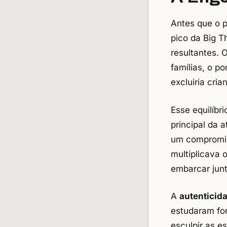
Antes que o p
pico da Big T
resultantes. 
famílias, o p
excluiria cri
Esse equilíbr
principal da
um compromiss
multiplicava 
embarcar junt
A
autenticid
estudaram fo
esculpir as e