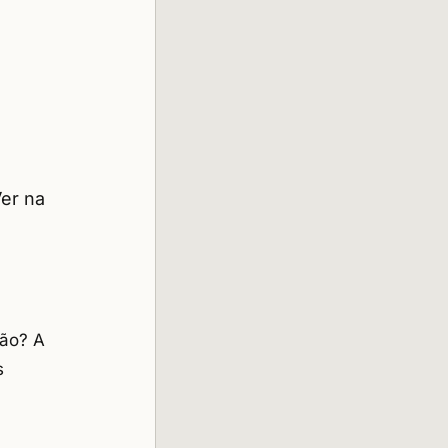
er na
ção? A
s