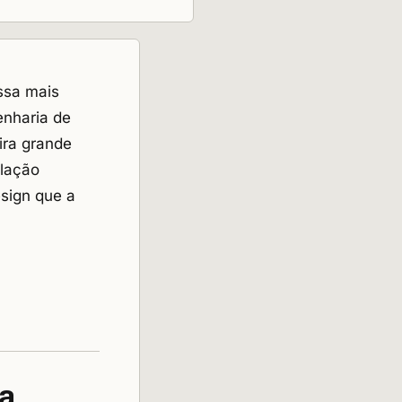
ssa mais
enharia de
ira grande
ulação
sign que a
ia