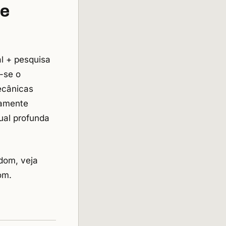
de
l + pesquisa
-se o
ecânicas
tamente
ual profunda
dom, veja
dom
.