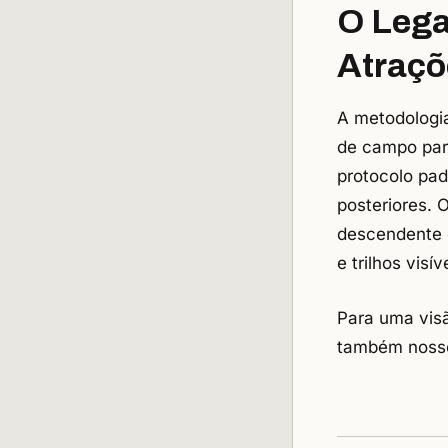
O Lega
Atraçõ
A metodologi
de campo para
protocolo pa
posteriores. 
descendente d
e trilhos visí
Para uma vis
também noss