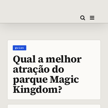
Ir
para
o
conteúdo
View
Larger
Image
Qual a melhor
atração do
parque Magic
Kingdom?