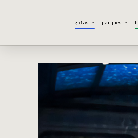
Ir
para
o
guias
parques
b
conteúdo