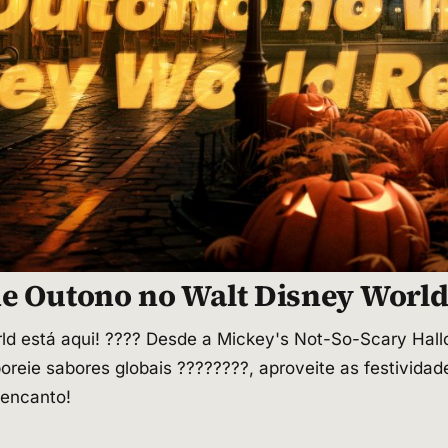
e Outono no Walt Disney World
ld está aqui! ???? Desde a Mickey's Not-So-Scary Hal
boreie sabores globais ????????, aproveite as festivida
 encanto!