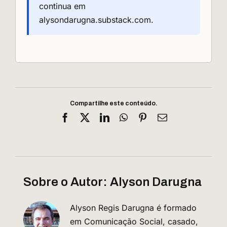
continua em
alysondarugna.substack.com
.
Compartilhe este conteúdo.
Facebook
X
LinkedIn
WhatsApp
Pinterest
E-
mail
Sobre o Autor:
Alyson Darugna
Alyson Regis Darugna é formado
em Comunicação Social, casado,