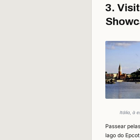
3. Vis
Showc
Itália, à
Passear pelas
lago do Epcot