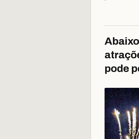
Abaix
atraçõ
pode p