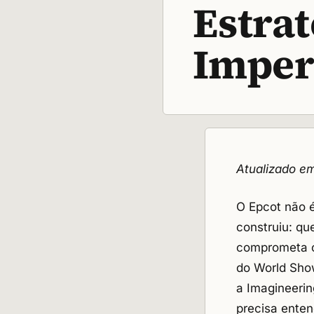
Estrat
Imper
Atualizado e
O Epcot não 
construiu: q
comprometa o
do World Show
a Imagineerin
precisa enten