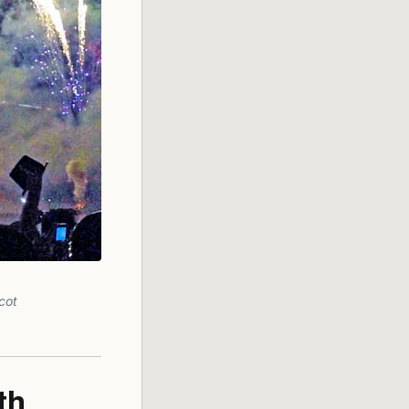
cot
th