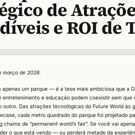
égico de Atraçõ
díveis e ROI de
m março de 2026.
é apenas um parque — é a tese mais ambiciosa que a D
ue entretenimento e educação podem coexistir sem que
 outro. Das atrações tecnológicas do Future World às 
case, cada metro quadrado do parque foi projetado par
g chama de “permanent world’s fair”. Se você vai apen
der o que está vendo — ou perderá metade da experiên