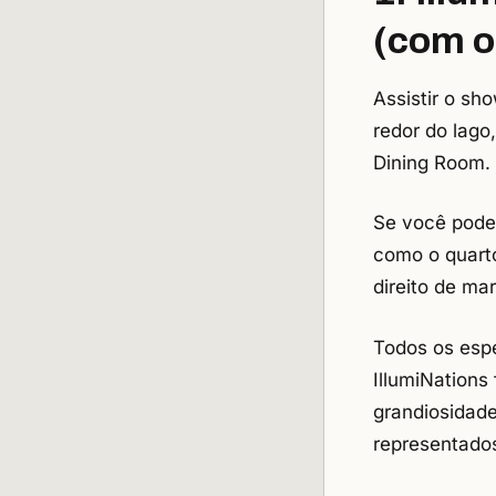
(com o
Assistir o sh
redor do lag
Dining Room.
Se você poder
como o quarto
direito de mar
Todos os esp
IllumiNations
grandiosidade
representado