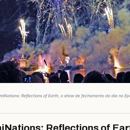
lumiNations: Reflections of Earth, o show de fechamento do dia no Ep
miNations: Reflections of Ear