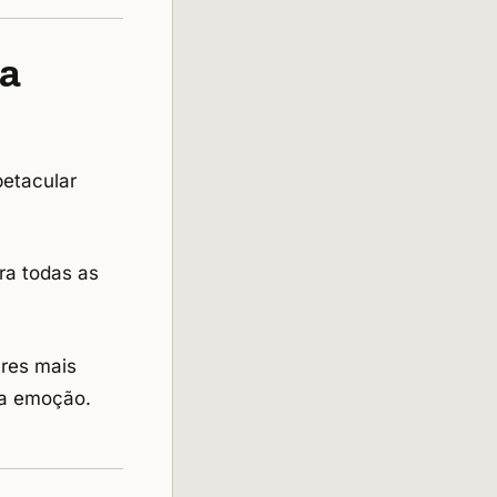
na
petacular
ra todas as
ares mais
ta emoção.