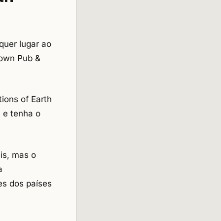
lquer lugar ao
rown Pub &
ions of Earth
s e tenha o
is, mas o
a
es dos países