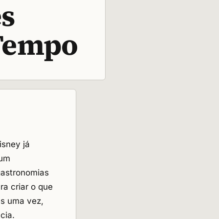
es
 Tempo
isney já
 um
gastronomias
a criar o que
as uma vez,
cia.