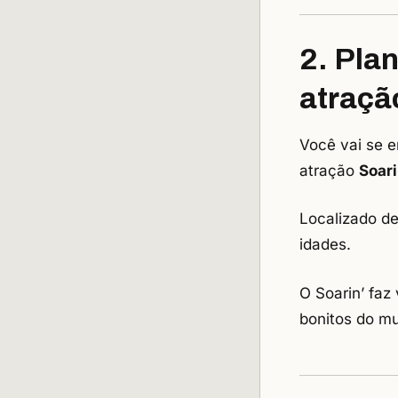
2. Pla
atraçã
Você vai se e
atração
Soar
Localizado de
idades.
O Soarin’ faz
bonitos do mu