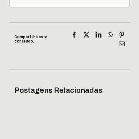
Facebook
X
LinkedIn
WhatsApp
Pinter
Compartilhe este
conteúdo.
E-
mail
Postagens Relacionadas