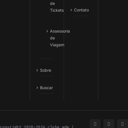
de
Contato
Tickets
Assessoria
de
Viagem
Sobre
Buscar
Instagram
Faceboo
In
copyright 2020–2026 clube wdw |