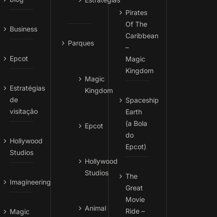
Pirates
Of The
Business
Caribbean
Parques
–
Epcot
Magic
Kingdom
Magic
Estratégias
Kingdom
de
Spaceship
visitação
Earth
(a Bola
Epcot
do
Hollywood
Epcot)
Studios
Hollywood
Studios
The
Imagineering
Great
Movie
Animal
Ride –
Magic