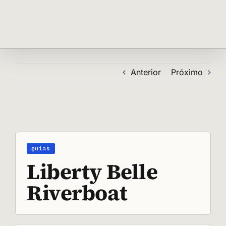
Ir
para
o
conteúdo
Anterior
Próximo
View
Larger
Image
Liberty Belle
Riverboat