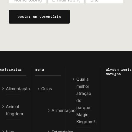
categorias
menu
alyson regis
darugna
Qual a
melhor
Alimentação
Guias
atração
do
Animal
parque
Alimentação
Kingdom
Magic
Kingdom?
blog
Estratégias