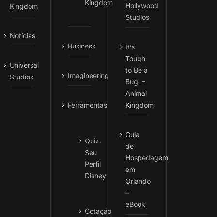
Kingdom
Hollywood
Kingdom
Studios
Notícias
Business
It’s
Tough
Universal
to Be a
Imagineering
Studios
Bug! –
Animal
Ferramentas
Kingdom
Guia
Quiz:
de
Seu
Hospedagem
Perfil
em
Disney
Orlando
–
eBook
Cotação