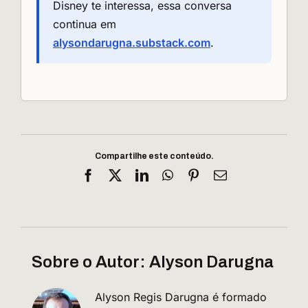
Disney te interessa, essa conversa
continua em
alysondarugna.substack.com
.
Compartilhe este conteúdo.
Facebook
X
LinkedIn
WhatsApp
Pinterest
E-
mail
Sobre o Autor:
Alyson Darugna
Alyson Regis Darugna é formado